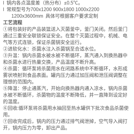
l 锅内各点温度差（热分布）±0.5℃。
l 常规型号为700x1200 900x1800 1000x2200
1200x3600mm 具体可根据客户要求定制
工艺流程
①将包装好的产品装篮送入灭菌釜中，釜门关闭。然后釜门
通过三重安全联锁保证安全。在整个灭菌过程中，机械、电
气等方式连锁，保证杀菌锅安全运行。
②进软化水：杀菌水注入杀菌锅至合适水位。
③升温：锅内杀菌水被水被不断循环，蒸汽通入到换热器中
和杀菌水进行热量交换，产品温度不断升高。
④杀菌：循环泵将杀菌用水在闭路系统中不断循环，水形成
雾状喷射到食品表面。罐内压力通过加压阀和泄压阀调整在
理想的范围内。
⑤降温：停止通蒸汽，开始向换热器内通入凉水，锅内杀菌
水被不断循环，杀菌物的温度不断降低，并一直降到设定好
的温度。
⑥回收:循环泵将杀菌用水抽回至热水罐供下批次食品杀菌使
用。
⑦回收完成后，锅内的压力通过排气阀泄掉，空气导入阀打
开，锅内压力为零，卸出产品。